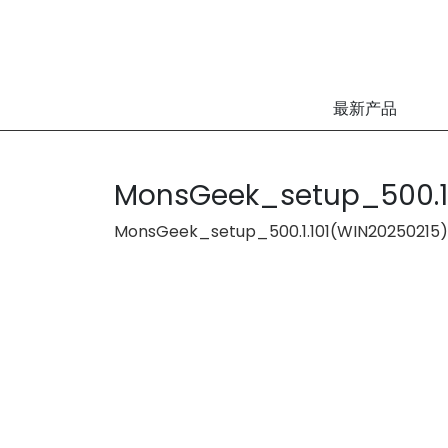
最新产品
MonsGeek_setup_500.1.
MonsGeek_setup_500.1.101(WIN20250215)